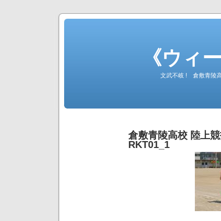
《ウィ
文武不岐 ! 倉敷青
倉敷青陵高校 陸上競技
RKT01_1