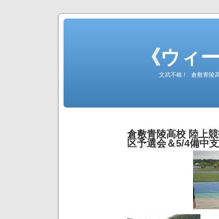
《ウィ
文武不岐 ! 倉敷青
倉敷青陵高校 陸上競技
区予選会＆5/4備中