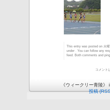
This entry was posted on 火曜日
under . You can follow any res
feed. Both comments and pings
コメント
《ウィークリー青陵》 is pr
投稿 (RSS