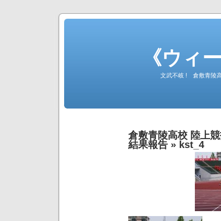
《ウィ
文武不岐 ! 倉敷青
倉敷青陵高校 陸上競技
結果報告
» kst_4