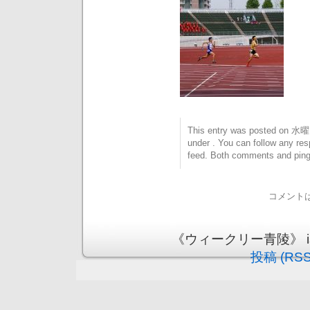
This entry was posted on 水曜日
under . You can follow any res
feed. Both comments and pings
コメント
《ウィークリー青陵》 is pr
投稿 (RSS