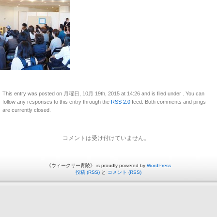
This entry was posted on 月曜日, 10月 19th, 2015 at 14:26 and is filed under . You can
follow any responses to this entry through the
RSS 2.0
feed. Both comments and pings
are currently closed.
コメントは受け付けていません。
《ウィークリー青陵》 is proudly powered by
WordPress
投稿 (RSS)
と
コメント (RSS)