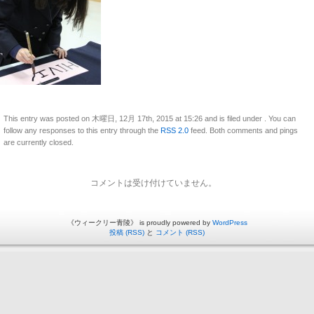
This entry was posted on 木曜日, 12月 17th, 2015 at 15:26 and is filed under . You can
follow any responses to this entry through the
RSS 2.0
feed. Both comments and pings
are currently closed.
コメントは受け付けていません。
《ウィークリー青陵》 is proudly powered by
WordPress
投稿 (RSS)
と
コメント (RSS)