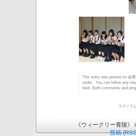
This entry was posted on 金曜日
under . You can follow any res
feed. Both comments and pings
コメント
《ウィークリー青陵》 is pr
投稿 (RSS