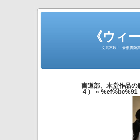
《ウィ
文武不岐 ! 倉敷青
書道部、木堂作品の
４）
» %ef%bc%91