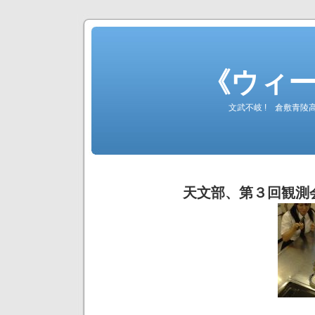
《ウィ
文武不岐 ! 倉敷青
天文部、第３回観測会（H