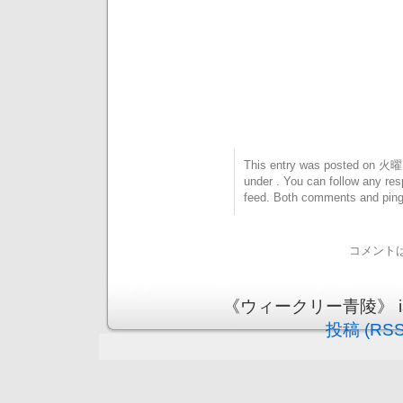
This entry was posted on 火曜日
under . You can follow any res
feed. Both comments and pings
コメント
《ウィークリー青陵》 is pr
投稿 (RSS