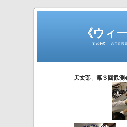
《ウィ
文武不岐 ! 倉敷青
天文部、第３回観測会（H