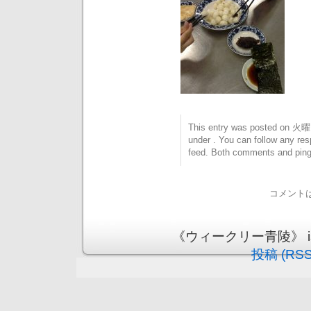
This entry was posted on 火曜日
under . You can follow any res
feed. Both comments and pings
コメント
《ウィークリー青陵》 is pr
投稿 (RSS