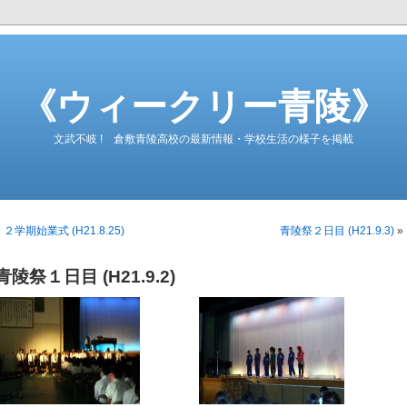
《ウィークリー青陵》
文武不岐 ! 倉敷青陵高校の最新情報・学校生活の様子を掲載
«
２学期始業式 (H21.8.25)
青陵祭２日目 (H21.9.3)
»
青陵祭１日目 (H21.9.2)