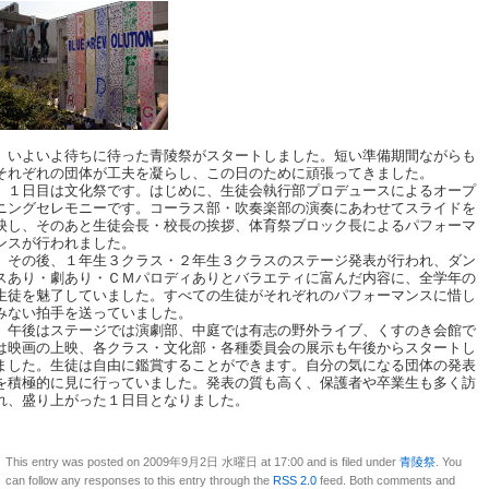
いよいよ待ちに待った青陵祭がスタートしました。短い準備期間ながらも
それぞれの団体が工夫を凝らし、この日のために頑張ってきました。
１日目は文化祭です。はじめに、生徒会執行部プロデュースによるオープ
ニングセレモニーです。コーラス部・吹奏楽部の演奏にあわせてスライドを
映し、そのあと生徒会長・校長の挨拶、体育祭ブロック長によるパフォーマ
ンスが行われました。
その後、１年生３クラス・２年生３クラスのステージ発表が行われ、ダン
スあり・劇あり・ＣＭパロディありとバラエティに富んだ内容に、全学年の
生徒を魅了していました。すべての生徒がそれぞれのパフォーマンスに惜し
みない拍手を送っていました。
午後はステージでは演劇部、中庭では有志の野外ライブ、くすのき会館で
は映画の上映、各クラス・文化部・各種委員会の展示も午後からスタートし
ました。生徒は自由に鑑賞することができます。自分の気になる団体の発表
を積極的に見に行っていました。発表の質も高く、保護者や卒業生も多く訪
れ、盛り上がった１日目となりました。
This entry was posted on 2009年9月2日 水曜日 at 17:00 and is filed under
青陵祭
. You
can follow any responses to this entry through the
RSS 2.0
feed. Both comments and