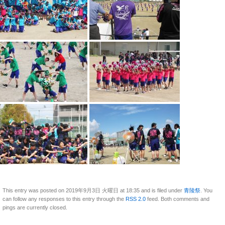
This entry was posted on 2019年9月3日 火曜日 at 18:35 and is filed under
青陵祭
. You
can follow any responses to this entry through the
RSS 2.0
feed. Both comments and
pings are currently closed.