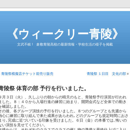
《ウィークリー青陵》
文武不岐 ! 倉敷青陵高校の最新情報・学校生活の様子を掲載
«
青陵祭模擬店チケット前売り販売
青陵祭 １日目 文化の部
»
青陵祭 体育の部 予行を行いました。
９月３日（火）、久しぶりの朝からの晴天のもと、青陵祭予行演習が行われ
ました。８：４０から入場行進の練習に始まり、開閉会式など全体での動き
を確認しました。
その後、各グループ演技の予行を行いました。８つのグループとも先週から
熱心に練習に取り組んで来た成果があらわれ､どのグループも規定時間におさ
まり､完成に近づいている印象を受けました。６日（金）の本番では､悔いの
ない演技を見せてください。
午後からは、それぞれのクラスでクラスの催し物の準備と最終仕上げに入り