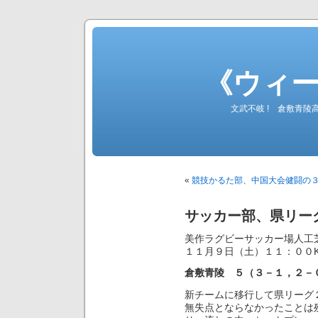
《ウィ
文武不岐 ! 倉敷青
«
競技かるた部、中国大会健闘の
サッカー部、県リー
美作ラグビーサッカー場人工
１１月９日（土）１１：００
倉敷青陵 ５（３－１，２－
新チームに移行して県リーグ
無失点とならなかったことは