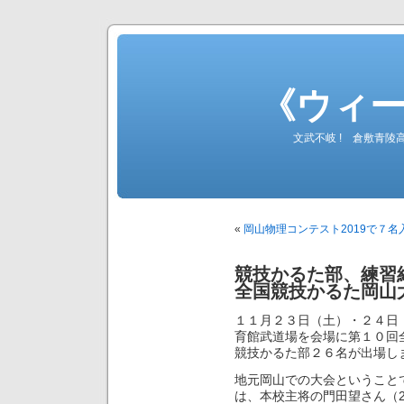
《ウィ
文武不岐 ! 倉敷青
«
岡山物理コンテスト2019で７名
競技かるた部、練習
全国競技かるた岡山
１１月２３日（土）・２４日
育館武道場を会場に第１０回
競技かるた部２６名が出場し
地元岡山での大会ということ
は、本校主将の門田望さん（