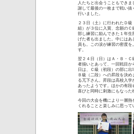
人たちと出会うこともできま
謝して最後の一枚まで戦い抜
行いました。
２３日（土）に行われたＤ級
組）が３位に入賞、念願のＣ
部し練習に励んできた１年生
げた者も出ました。中にはあ
員も。この涙が練習の密度を
す。
翌２４日（日）はＡ・Ｂ・Ｃ
者揃いとあって、一回戦目か
日は、Ｃ級（初段）の部に出
Ｂ級（二段）への昇段を決め
る兀下さん。昇段は高校入学
あったようです。ほかの有段
喜びと同時に刺激にもなった
今回の大会を機により一層熱
くれることと楽しみに思って