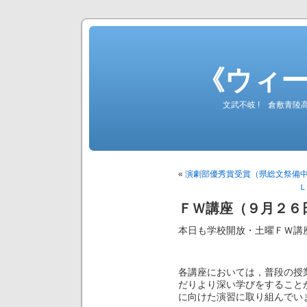
《ウィ
文武不岐 ! 倉敷青
«
演劇部優秀賞受賞（県総文祭備
Ｌ
ＦＷ講座（９月２６
本日も学校開放・土曜ＦＷ講
各講座においては，普段の授
だりより深い学びをすること
に向けた演習に取り組んでい