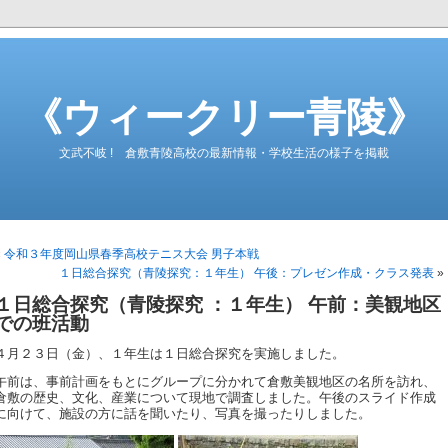
《ウィークリー青陵》
文武不岐 ! 倉敷青陵高校の最新情報・学校生活の様子を掲載
«
令和３年度岡山県春季高校テニス大会 男子本戦
１日総合探究（青陵探究：１年生） 午後：プレゼン作成・クラス発表
»
１日総合探究（青陵探究 ：１年生） 午前：美観地区
での班活動
４月２３日（金）、１年生は１日総合探究を実施しました。
午前は、事前計画をもとにグループに分かれて倉敷美観地区の名所を訪れ、
倉敷の歴史、文化、産業について現地で調査しました。午後のスライド作成
に向けて、施設の方に話を聞いたり、写真を撮ったりしました。