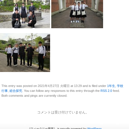
This entry was posted on 2021年4月27日 火曜日 at 13:29 and is filed under
1年生
,
学校
行事
,
総合探究
. You can follow any responses to this entry through the
RSS 2.0
feed.
Both comments and pings are currently closed.
コメントは受け付けていません。
《ウィークリー青陵》 is proudly powered by
WordPress