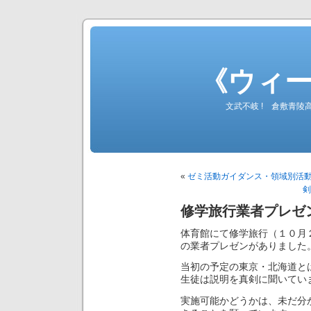
《ウィ
文武不岐 ! 倉敷青
«
ゼミ活動ガイダンス・領域別活
剣
修学旅行業者プレゼ
体育館にて修学旅行（１０月
の業者プレゼンがありました
当初の予定の東京・北海道と
生徒は説明を真剣に聞いてい
実施可能かどうかは、未だ分