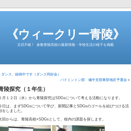
《ウィークリー青陵》
文武不岐 ! 倉敷青陵高校の最新情報・学校生活の様子を掲載
«
ダンス、録画中です（ダンス同好会）
バドミントン部 備中支部東部地区予選会
»
青陵探究（１年生）
５月１２日（水）から青陵探究はSDGsについて考える活動になります。
今日は、まずSDGsについて学び、新聞記事とSDGsのゴールを結びつける活
動をしました。
次回からは、青陵高校×SDGsとして、校内の課題を探します。