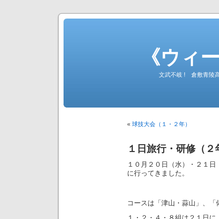
《ウィ
文武不岐 ! 倉敷青
«
球技大会（１・２年）
１日旅行・研修（２
１０月２０日（水）・２１日
に行ってきました。
コースは「津山・蒜山」、「
１・２・４・８組は２１日に