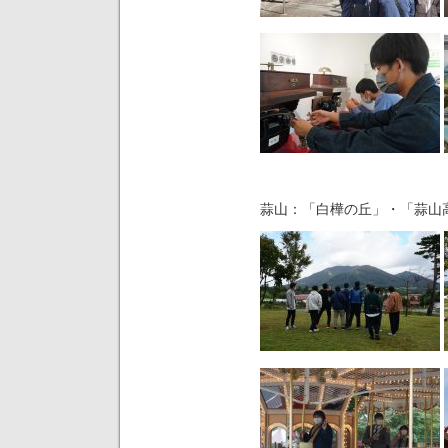
蒜山：「白樺の丘」・「蒜山