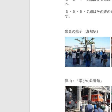
へ
３・５・６・７組はその逆の
す。
集合の様子（倉敷駅）
津山：「学びの鉄道館」