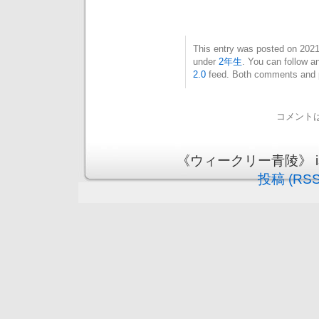
This entry was posted on 20
under
2年生
. You can follow a
2.0
feed. Both comments and pi
コメント
《ウィークリー青陵》 is pr
投稿 (RSS