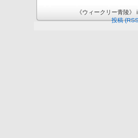
《ウィークリー青陵》 is pr
投稿 (RSS