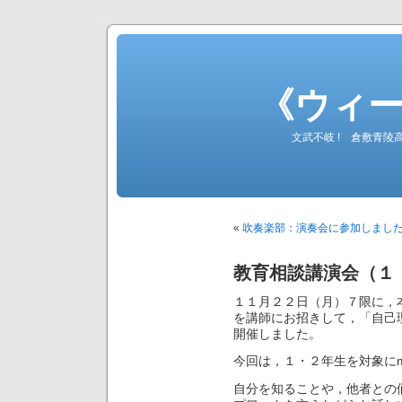
《ウィ
文武不岐 ! 倉敷青
«
吹奏楽部：演奏会に参加しまし
教育相談講演会（１
１１月２２日（月）７限に，
を講師にお招きして，「自己
開催しました。
今回は，１・２年生を対象にm
自分を知ることや，他者との