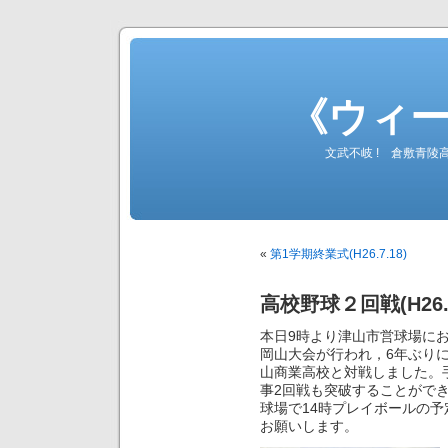
《ウィ
文武不岐 ! 倉敷青
«
第1学期終業式(H26.7.18)
高校野球２回戦(H26.7
本日9時より津山市営球場に
岡山大会が行われ，6年ぶり
山商業高校と対戦しました。
事2回戦も突破することができ
球場で14時プレイボールの
お願いします。