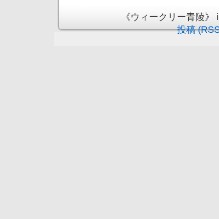
《ウィークリー青陵》 is pr
投稿 (RSS