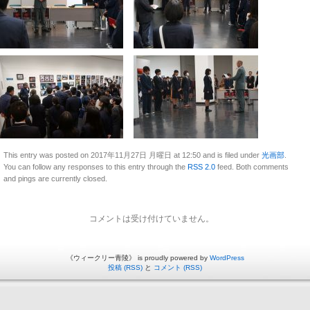
This entry was posted on 2017年11月27日 月曜日 at 12:50 and is filed under
光画部
.
You can follow any responses to this entry through the
RSS 2.0
feed. Both comments
and pings are currently closed.
コメントは受け付けていません。
《ウィークリー青陵》 is proudly powered by
WordPress
投稿 (RSS)
と
コメント (RSS)