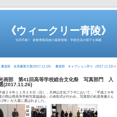
《ウィークリー青陵》
文武不岐 ! 倉敷青陵高校の最新情報・学校生活の様子を掲載
«
書道部 全高書展大賞(2017.11.10)
書道部 キャプション作り（2017.11.22)
»
光画部 第41回高等学校総合文化祭 写真部門 入
選(2017.11.26)
平成２９年１１月２６日（日），天神山文化プラザにおいて，「平成２９年
度の岡山県高等学校写真協議会」の表彰式が行われ，写真部の松原美優さん
（2年）が入選に選ばれました。