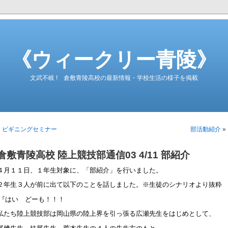
《ウィークリー青陵》
文武不岐 ! 倉敷青陵高校の最新情報・学校生活の様子を掲載
«
ビギニングセミナー
部活動紹介
»
倉敷青陵高校 陸上競技部通信03 4/11 部紹介
４月１１日、１年生対象に、「部紹介」を行いました。
２年生３人が前に出て以下のことを話しました。※生徒のシナリオより抜粋
『はい どーも！！！
私たち陸上競技部は岡山県の陸上界を引っ張る広瀬先生をはじめとして、