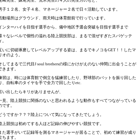
尾﨑先生、妹尾先生、荒木先生の４人の先生方のもと、
男子１２名、女子４名、マネージャー２名で日々活動しています。
活動場所はグラウンド、雨天時は体育館前で行っています。
インターハイを目指す選手から、備中地区予選会突破を目指す選手まで
様々なレベルで個性の溢れる陸上競技部は、まるで混ぜすぎたスパゲッテ
ィ。
互いに切磋琢磨してレベルアップする姿は、まるでキノコを
GET
！！したマ
リオのよう。
そしてまるで三代目
J soul brothers
の様にかけがえのない仲間に出会うことが
できます。
練習は、時には体育館で倒立を猛練習したり、野球部のバットを振り回した
り、自転車のタイヤを手で全力で回したり
etc.
言い出したらキリがありませんが、
一見、陸上競技に関係のないと思われるような動作もすべてつながっている
のです。
どうですか？？？陸上について気になってきたでしょう。
陸上競技は初めてする人ほど記録の伸びやすい競技です。
また選手がいて記録等を測るマネージャーが居ることで、初めて練習が成り
立ちます。