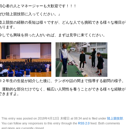
初心者の人とマネージャーも大歓迎です！！！
ぜひ陸上競技部に入ってください。』
陸上競技の経験の長短は様々ですが、どんな人でも挑戦できる様々な種目が
あります。
少しでも興味を持った人がいれば、まずは見学に来てください。
※２年生の生徒が紹介した後に、テンポや話の間まで指導する顧問の様子。
運動的な部分だけでなく、幅広い人間性を養うことができる様々な経験が
できますよ。
This entry was posted on 2018年4月12日 木曜日 at 08:34 and is filed under
陸上競技部
.
You can follow any responses to this entry through the
RSS 2.0
feed. Both comments
and pings are currently closed.