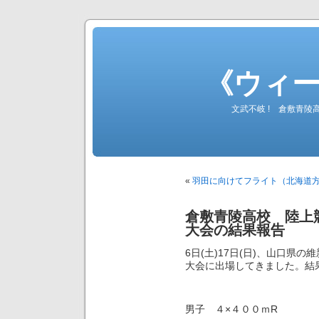
《ウィ
文武不岐 ! 倉敷青
«
羽田に向けてフライト（北海道
倉敷青陵高校 陸上競技
大会の結果報告
6日(土)17日(日)、山口県
大会に出場してきました。結
男子 ４×４００ｍR