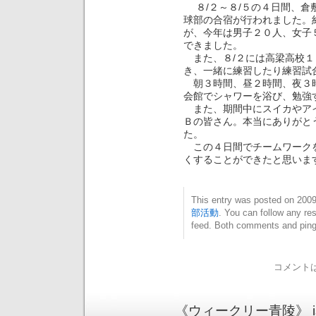
８/２～８/５の４日間、倉
球部の合宿が行われました。
が、今年は男子２０人、女子
できました。
また、８/２には高梁高校１
き、一緒に練習したり練習試
朝３時間、昼２時間、夜３時
会館でシャワーを浴び、勉強
また、期間中にスイカやアイ
Ｂの皆さん。本当にありがと
た。
この４日間でチームワークを
くすることができたと思いま
This entry was posted on 20
部活動
. You can follow any re
feed. Both comments and pings
コメント
《ウィークリー青陵》 is pr