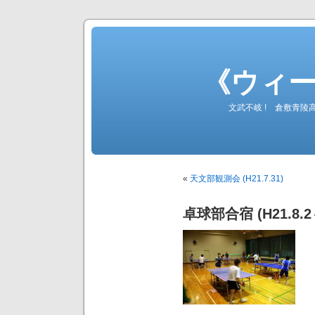
《ウィ
文武不岐 ! 倉敷青
«
天文部観測会 (H21.7.31)
卓球部合宿 (H21.8.2