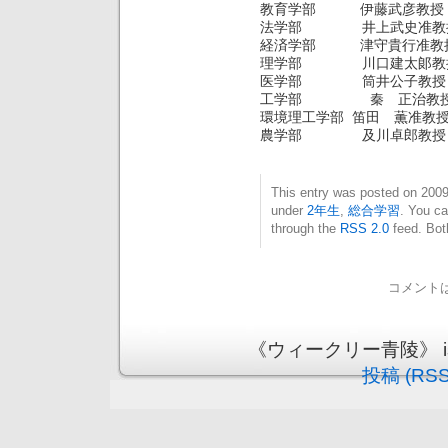
教育学部 伊藤武彦教授
法学部 井上武史准教
経済学部 津守貴行准教
理学部 川口建太郞教
医学部 筒井公子教授
工学部 秦 正治教
環境理工学部 笛田 薫准教
農学部 及川卓郎教授
This entry was posted on 20
under
2年生
,
総合学習
. You ca
through the
RSS 2.0
feed. Bot
コメント
《ウィークリー青陵》 is pr
投稿 (RSS