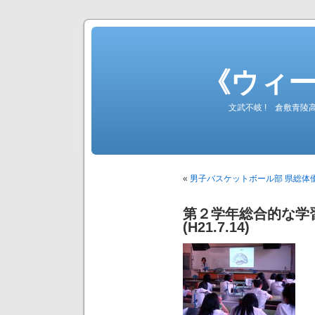
《ウィ
文武不岐 ! 倉敷青
«
男子バスケットボール部 県総体優勝！ 
第２学年総合的な学
(H21.7.14)