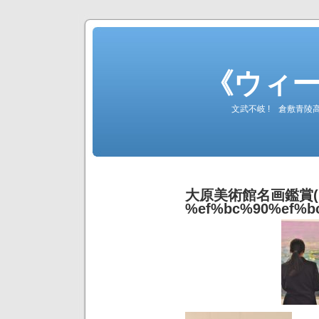
《ウィ
文武不岐 ! 倉敷青
大原美術館名画鑑賞(H28
%ef%bc%90%ef%b