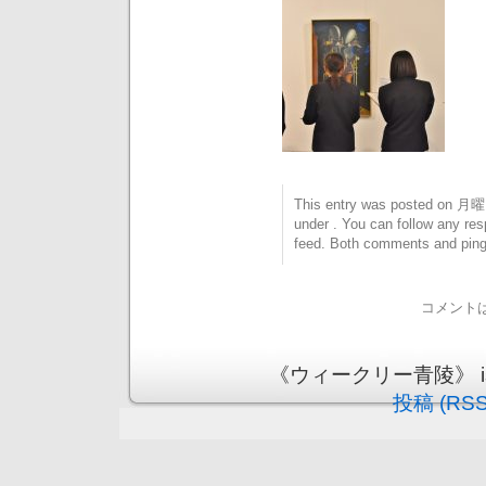
This entry was posted on 月曜日
under . You can follow any res
feed. Both comments and pings
コメント
《ウィークリー青陵》 is pr
投稿 (RSS