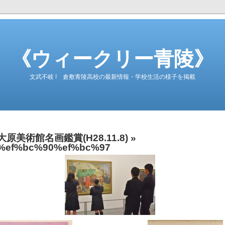
《ウィークリー青陵》
文武不岐 ! 倉敷青陵高校の最新情報・学校生活の様子を掲載
大原美術館名画鑑賞(H28.11.8)
»
%ef%bc%90%ef%bc%97