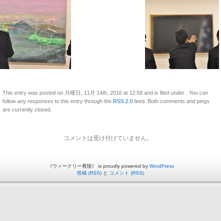
This entry was posted on 月曜日, 11月 14th, 2016 at 12:58 and is filed under . You can
follow any responses to this entry through the
RSS 2.0
feed. Both comments and pings
are currently closed.
コメントは受け付けていません。
《ウィークリー青陵》 is proudly powered by
WordPress
投稿 (RSS)
と
コメント (RSS)