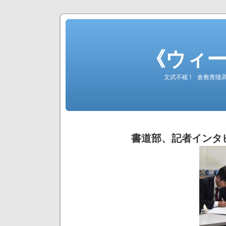
《ウィ
文武不岐 ! 倉敷青
書道部、記者インタビュー