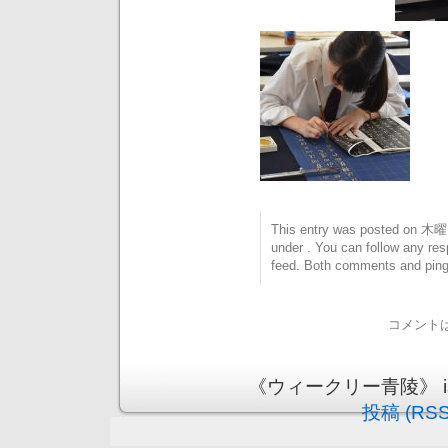
This entry was posted on 木曜日
under . You can follow any res
feed. Both comments and pings
コメント
《ウィークリー青陵》 is pr
投稿 (RSS