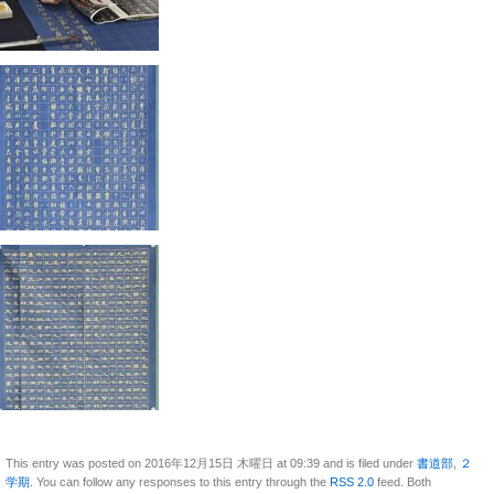
This entry was posted on 2016年12月15日 木曜日 at 09:39 and is filed under
書道部
,
２
学期
. You can follow any responses to this entry through the
RSS 2.0
feed. Both