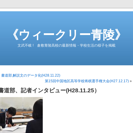
《ウィークリー青陵》
文武不岐 ! 倉敷青陵高校の最新情報・学校生活の様子を掲載
«
書道部,解説文のデータ化(H28.11.22)
第15回中国地区高等学校将棋選手権大会(H27.12.17)
»
書道部、記者インタビュー(H28.11.25）