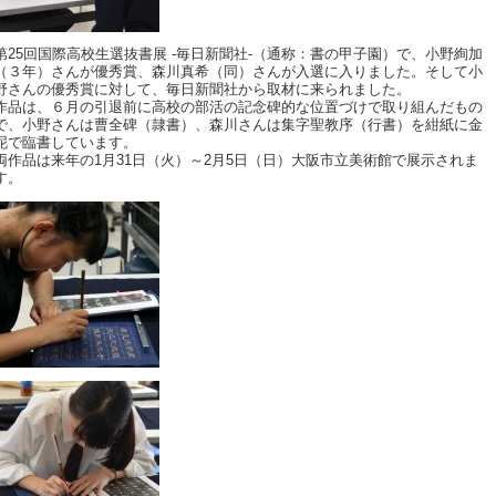
第25回国際高校生選抜書展 -毎日新聞社-（通称：書の甲子園）で、小野絢加
（３年）さんが優秀賞、森川真希（同）さんが入選に入りました。そして小
野さんの優秀賞に対して、毎日新聞社から取材に来られました。
作品は、６月の引退前に高校の部活の記念碑的な位置づけで取り組んだもの
で、小野さんは曹全碑（隷書）、森川さんは集字聖教序（行書）を紺紙に金
泥で臨書しています。
両作品は来年の1月31日（火）～2月5日（日）大阪市立美術館で展示されま
す。