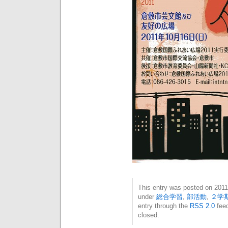
This entry was posted on 20
under
総合学習
,
部活動
,
２学
entry through the
RSS 2.0
feed
closed.