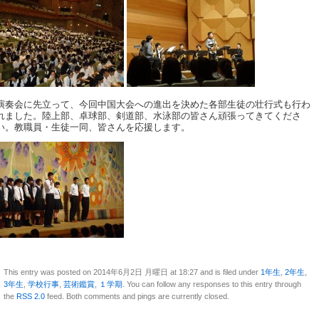
演奏会に先立って、今回中国大会への進出を決めた各部生徒の壮行式も行わ
れました。陸上部、卓球部、剣道部、水泳部の皆さん頑張ってきてくださ
い。教職員・生徒一同、皆さんを応援します。
This entry was posted on 2014年6月2日 月曜日 at 18:27 and is filed under
1年生
,
2年生
,
3年生
,
学校行事
,
芸術鑑賞
,
１学期
. You can follow any responses to this entry through
the
RSS 2.0
feed. Both comments and pings are currently closed.