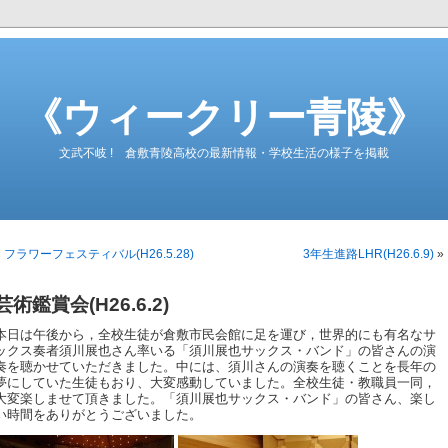
《ウィークリー青陵》
文武不岐 ! 倉敷青陵高校の最新情報・学校生活の様子を掲載
«
フラワーフェスティバル(H26.5.28)
3年生進路LHR(H26.6.9)
»
芸術鑑賞会(H26.6.2)
本日は午後から，全校生徒が倉敷市民会館に足を運び，世界的にも有名なサ
ックス奏者須川展也さん率いる「須川展也サックス・バンド」の皆さんの演
奏を聴かせていただきました。中には、須川さんの演奏を聴くことを長年の
夢にしていた生徒もおり、大変感動していました。全校生徒・教職員一同，
大変楽しませて頂きました。「須川展也サックス・バンド」の皆さん、楽し
い時間をありがとうございました。