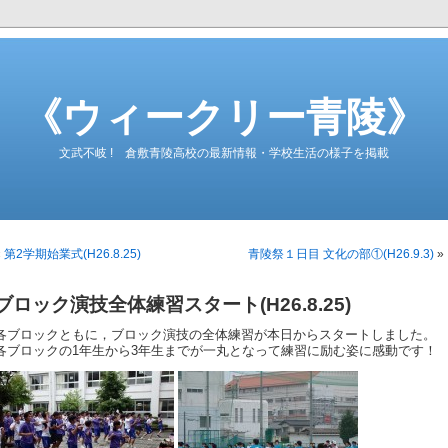
《ウィークリー青陵》
文武不岐 ! 倉敷青陵高校の最新情報・学校生活の様子を掲載
«
第2学期始業式(H26.8.25)
青陵祭１日目 文化の部①(H26.9.3)
»
ブロック演技全体練習スタート(H26.8.25)
各ブロックともに，ブロック演技の全体練習が本日からスタートしました。
各ブロックの1年生から3年生までが一丸となって練習に励む姿に感動です！