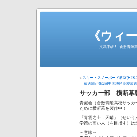
《ウィ
文武不岐 ! 倉敷青
«
スキー・スノーボード教室(H28.1.
放送部が第1回中国地区高校放送コ
サッカー部 横断幕
青蹴会（倉敷青陵高校サッカ
ために横断幕を製作中！
『青雲之士，天晴』（せいう
学徳の高い人（を目指す）は
～意味～