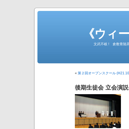
《ウィ
文武不岐 ! 倉敷青
«
第２回オープンスクール (H21.10.
後期生徒会 立会演説会/