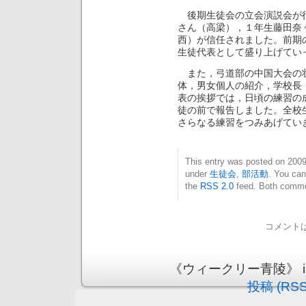
後期生徒会の立会演説会が行
さん（高梁），１年生藤田奈
西）が信任されました。前期
生徒代表として盛り上げてい
また，弓道部の中国大会の
体，男女個人の紹介，学校長
表の挨拶では，日頃の練習の
徒の前で報告しました。全校
さらなる練習をつみあげてい
This entry was posted on 20
under
生徒会
,
部活動
. You can
the
RSS 2.0
feed. Both commen
コメント
《ウィークリー青陵》 is pr
投稿 (RSS