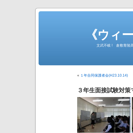
《ウィ
文武不岐 ! 倉敷青
«
１年合同保護者会(H23.10.14)
３年生面接試験対策マナー