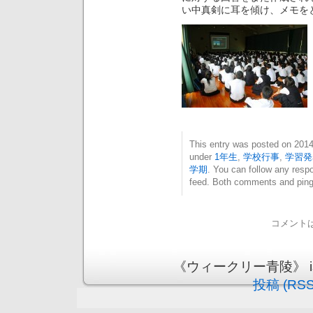
い中真剣に耳を傾け、メモを
This entry was posted on 20
under
1年生
,
学校行事
,
学習発
学期
. You can follow any resp
feed. Both comments and pings
コメント
《ウィークリー青陵》 is pr
投稿 (RSS