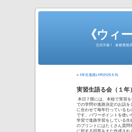
《ウィ
文武不岐 ! 倉敷青
«
3年生進路LHR(H26.6.9)
実習生語る会（１年）(H
本日７限には、本校で実習を
での学問や進路決定のお話を
に合わせて毎年行っているも
です。パワーポイントを使い
学習で進路学習をしている生
のプリントにはたくさん質問
に対する回答をまた作成され