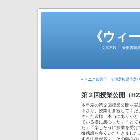
《ウィ
文武不岐 ! 倉敷青
«
テニス部男子 全国選抜県予選ベスト４(
第２回授業公開（H23.
本年度の第２回授業公開を実
下さり、授業を参観してくだ
さった皆様、本当にありがと
ている姿に感心した」「とて
た」「楽しそうに授業を受け
御感想を多くいただきました
する生徒が多く、その熱心さ