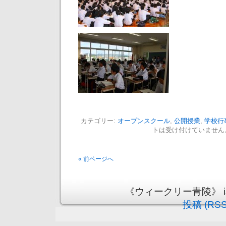
カテゴリー:
オープンスクール
,
公開授業
,
学校行
トは受け付けていません
« 前ページへ
《ウィークリー青陵》 is pr
投稿 (RSS