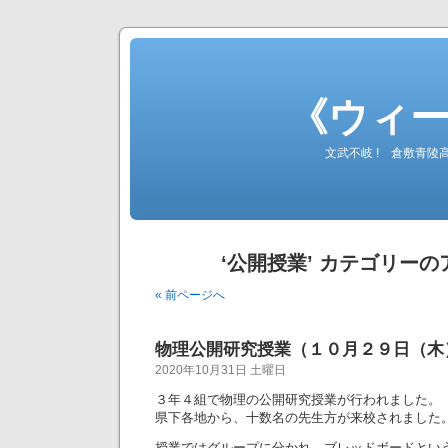
《ウィ
文武不岐 ! 倉敷青
‘公開授業’ カテゴリー
« 前ページへ
物理公開研究授業（１０月２９日（木
2020年10月31日 土曜日
３年４組で物理の公開研究授業が行われました。
県下各地から、十数名の先生方が来校されました
授業ではグループに分かれ、ブレッドボードとい