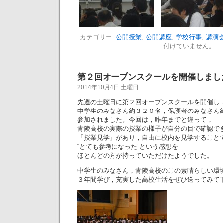
カテゴリー:
公開授業
,
公開講座
,
学校行事
,
講演
付けていません。
第２回オープンスクールを開催しました（H
2014年10月4日 土曜日
先週の土曜日に第２回オープンスクールを開催し
中学生のみなさん約３２０名，保護者のみなさん
参加されました。今回は，昨年までと違って，
青陵高校の実際の授業の様子が自分の目で確認で
「授業見学」があり，自由に校内を見学すること
“とても参考になった”という感想を
ほとんどの方が持っていただけたようでした。
中学生のみなさん，青陵高校のこの素晴らしい環
３年間学び，充実した高校生活をぜひ送ってみて