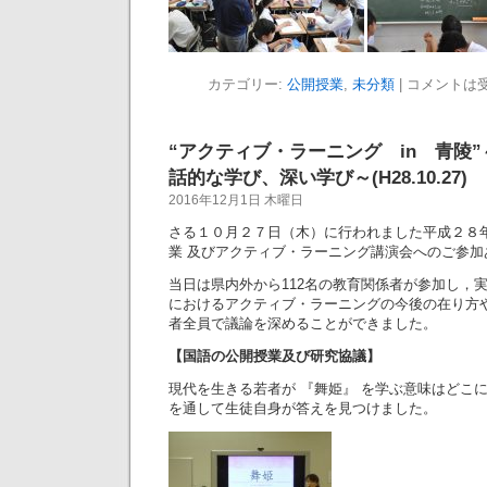
カテゴリー:
公開授業
,
未分類
|
コメントは
“アクティブ・ラーニング in 青陵
話的な学び、深い学び～(H28.10.27)
2016年12月1日 木曜日
さる１０月２７日（木）に行われました平成２８
業 及びアクティブ・ラーニング講演会へのご参
当日は県内外から112名の教育関係者が参加し，
におけるアクティブ・ラーニングの今後の在り方
者全員で議論を深めることができました。
【国語の公開授業及び研究協議】
現代を生きる若者が 『舞姫』 を学ぶ意味はどこ
を通して生徒自身が答えを見つけました。