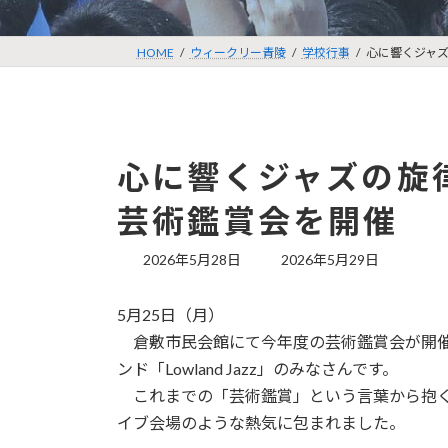
HOME
ウィークリー青陵
学校行事
心に響くジャズの
心に響くジャズの旋律！
芸術鑑賞会を開催
最
2026年5月28日
2026年5月29日
終
更
5月25日（月）
新
日
倉敷市民会館にて今年度の芸術鑑賞会が開催
時
ンド「Lowland Jazz」のみなさんです。
:
これまでの「芸術鑑賞」という言葉から抱く
イブ会場のような熱気に包まれました。