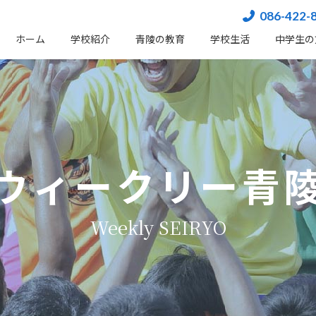
086-422-
ホーム
学校紹介
⻘陵の教育
学校生活
中学生の
ウィークリー青