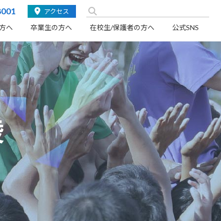
検
8001
アクセス
索:
方へ
卒業生の方へ
在校生/保護者の方へ
公式SNS
陵