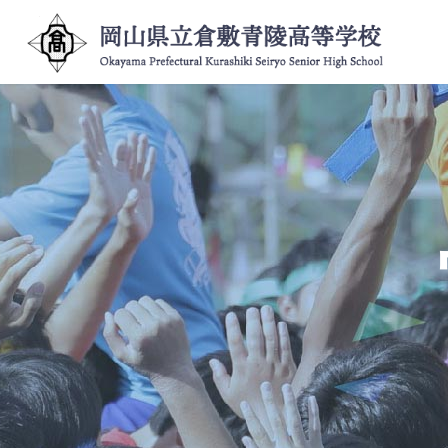
コ
ナ
ン
ビ
テ
ゲ
ン
ー
ツ
シ
へ
ョ
ス
ン
キ
に
ッ
移
プ
動