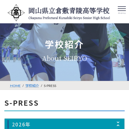
コ
ナ
ン
ビ
テ
ゲ
ン
ー
ツ
シ
検
086-422-
アク
へ
ョ
索:
セス
8001
ス
ン
学校紹介
キ
に
ッ
移
プ
動
HOME
学校紹介
S-PRESS
S-PRESS
2026年