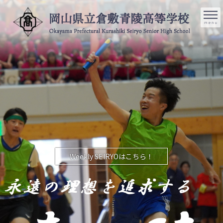
コ
ナ
ン
ビ
テ
ゲ
ン
ー
ツ
シ
検
086-422-
アク
へ
ョ
索:
セス
8001
ス
ン
キ
に
ッ
移
プ
動
Weekly SEIRYOはこちら！