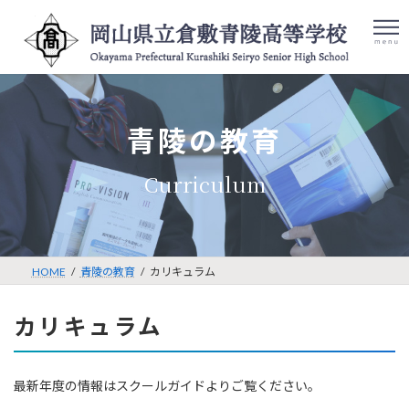
コ
ナ
ン
ビ
テ
ゲ
ン
ー
ツ
シ
検
086-422-
アク
へ
ョ
索:
セス
8001
ス
ン
⻘陵の教育
キ
に
ッ
移
プ
動
HOME
⻘陵の教育
カリキュラム
カリキュラム
最新年度の情報はスクールガイドよりご覧ください。