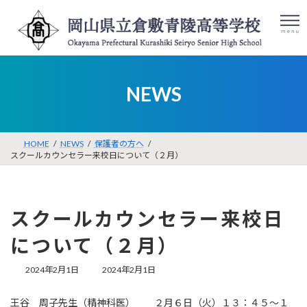
コ
ナ
ン
ビ
テ
ゲ
ン
ー
ツ
シ
検
086-422-
アク
へ
ョ
索:
セス
8001
NEWS
ス
ン
キ
に
ッ
移
プ
動
HOME
NEWS
保護者の方へ
スクールカウンセラー来校日について（２月）
スクールカウンセラー来校日
について（２月）
最
2024年2月1日
2024年2月1日
終
更
王谷 周子先生（精神科医） ２月６日（火）１３：４５～１
新