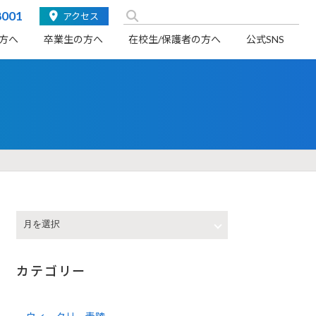
検
8001
アクセス
索:
方へ
卒業生の方へ
在校生/保護者の方へ
公式SNS
カテゴリー