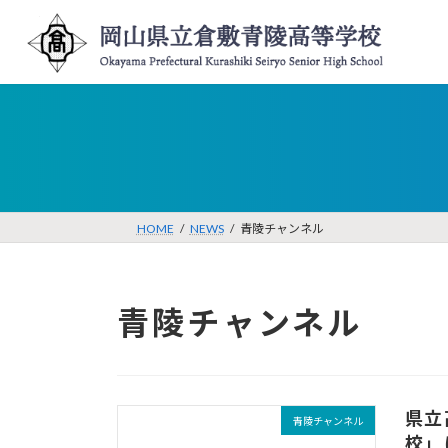
コ
ナ
ン
ビ
テ
ゲ
ン
ー
ツ
シ
へ
ョ
ス
ン
キ
に
ッ
移
プ
動
HOME
NEWS
青陵チャンネル
青陵チャンネル
県立
青陵チャンネル
校」