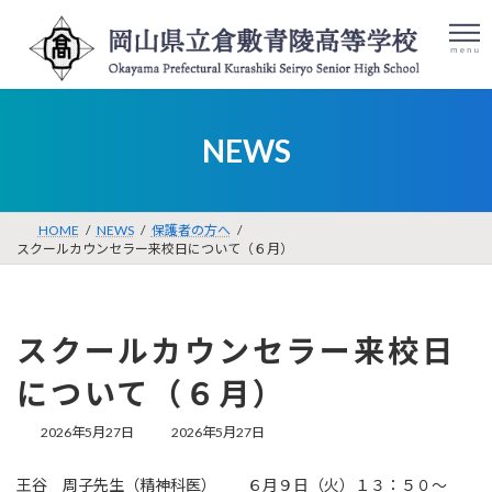
コ
ナ
ン
ビ
テ
ゲ
ン
ー
ツ
シ
検
086-422-
アク
へ
ョ
索:
セス
8001
NEWS
ス
ン
キ
に
ッ
移
プ
動
HOME
NEWS
保護者の方へ
スクールカウンセラー来校日について（６月）
スクールカウンセラー来校日
について（６月）
最
2026年5月27日
2026年5月27日
終
更
王谷 周子先生（精神科医） ６月９日（火）１３：５０〜
新