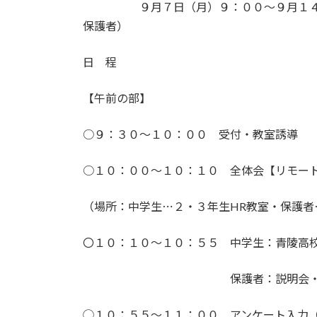
９月７日（月）９：００〜９月１４日（
保護者）
日 程
【午前の部】
○９：３０～１０：００ 受付・教室誘導
○１０：００～１０：１０ 全体会【リモー
（場所：中学生⋯２・３年生HR教室・保護者
〇１０：１０～１０：５５ 中学生：青陵高
保護者：説明会・質
◯１０：５５〜１１：００ アンケート入力