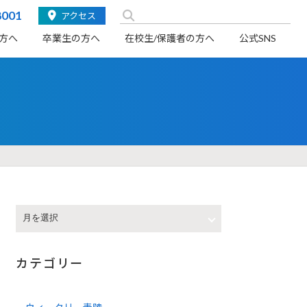
検
8001
アクセス
索:
方へ
卒業生の方へ
在校生/保護者の方へ
公式SNS
カテゴリー