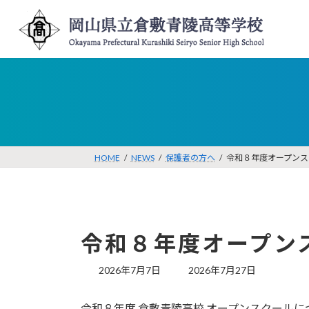
コ
ナ
ン
ビ
テ
ゲ
ン
ー
ツ
シ
へ
ョ
ス
ン
キ
に
ッ
移
プ
動
HOME
NEWS
保護者の方へ
令和８年度オープンス
令和８年度オープン
最
2026年7月7日
2026年7月27日
終
更
令和８年度 倉敷青陵高校 オープンスクールに