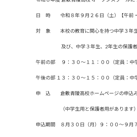
新
日
時
日 時 令和８年９月２６日（土）【午前
:
対 象 本校の教育に関心を持つ中学３年
及び、中学３年生、2年生の保護
午前の部 ９：３０～１１：００（定員：中
午後の部 １３：３０〜１５：００（定員：中
申 込 倉敷青陵高校ホームページの申込
（中学生用と保護者用があります
申込期間 ８月３０日（月）９：００〜９月