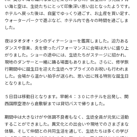
い海と空は、生徒たちにとって印象深い思い出となったようです。
ホテルへ戻った後は、自室でゆっくり過ごす、お土産を買い足す、
ウォーターパークで遊ぶなど、ホテル内で各々の時間を過ごしま
した。
夜はタオタオ・タシのディナーショーを鑑賞しました。迫力ある
ダンスや音楽、炎を使ったパフォーマンスに会場は大いに盛り上
がりました。ショーの途中には、生徒たちがステージに招かれ、
現地のダンサーと一緒に踊る場面もありました。さらに、修学旅
行期間中に誕生日を迎えた生徒へサプライズのお祝いも行われま
した。会場から温かい拍手が送られ、思い出に残る特別な誕生日
となりました。
５日目は移動日となります。早朝４：３０にホテルを出発し、関
西国際空港から倉敷駅までは貸切バスで帰りました。
期間中は大きなけがや体調不良者もなく、生徒全員が元気に活動
することができました。異文化との出会いや現地でのさまざまな
体験、そして仲間との共同生活を通して、生徒たちは多くの学び