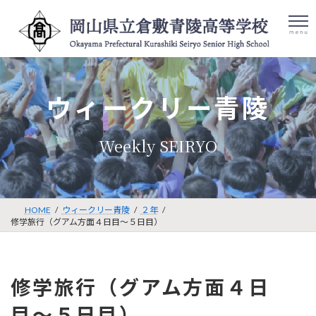
コ
ナ
ン
ビ
テ
ゲ
ン
ー
ツ
シ
検
086-422-
アク
へ
ョ
索:
セス
8001
ス
ン
ウィークリー青陵
キ
に
ッ
移
プ
動
HOME
ウィークリー青陵
２年
修学旅行（グアム方面４日目〜５日目）
修学旅行（グアム方面４日
目〜５日目）