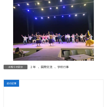
２年
、
国際交流
、
学校行事
お知らせ区分
前の記事