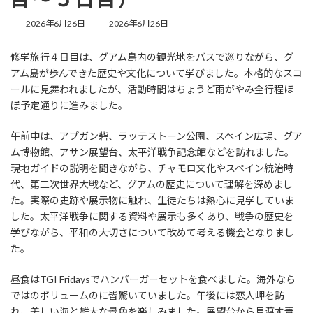
最
2026年6月26日
2026年6月26日
終
更
修学旅行４日目は、グアム島内の観光地をバスで巡りながら、グ
新
アム島が歩んできた歴史や文化について学びました。本格的なスコ
日
時
ールに見舞われましたが、活動時間はちょうど雨がやみ全行程ほ
:
ぼ予定通りに進みました。
午前中は、アプガン砦、ラッテストーン公園、スペイン広場、グア
ム博物館、アサン展望台、太平洋戦争記念館などを訪れました。
現地ガイドの説明を聞きながら、チャモロ文化やスペイン統治時
代、第二次世界大戦など、グアムの歴史について理解を深めまし
た。実際の史跡や展示物に触れ、生徒たちは熱心に見学していま
した。太平洋戦争に関する資料や展示も多くあり、戦争の歴史を
学びながら、平和の大切さについて改めて考える機会となりまし
た。
昼食はTGI Fridaysでハンバーガーセットを食べました。海外なら
ではのボリュームのに皆驚いていました。午後には恋人岬を訪
れ、美しい海と雄大な景色を楽しみました。展望台から見渡す青