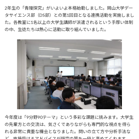
更
2年生の「青陵探究」がいよいよ本格始動しました。岡山大学デー
新
タサイエンス部（DS部）との第1回目となる連携活動を実施しまし
日
時
た。各教室に1名以上の大学生講師が派遣されるという手厚い体制
:
の中、生徒たちは熱心に活動に取り組んでいました。
今年度は「9分野90テーマ」という多彩な課題に挑みます。大学生
の先輩方との交流は、気さくでありながらも専門的な視点を得ら
れる非常に貴重な機会となりました。問いの立て方や分析手法な
ど、直接受けるアドバイスが探究の質を一段と高めてくれます。