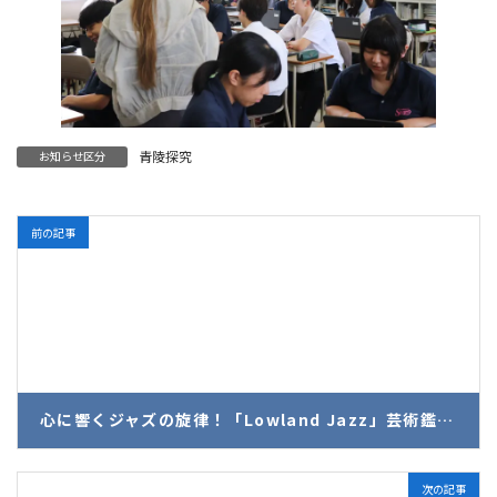
青陵探究
お知らせ区分
前の記事
心に響くジャズの旋律！「Lowland Jazz」芸術鑑賞会を開催
2026年5月28日
次の記事