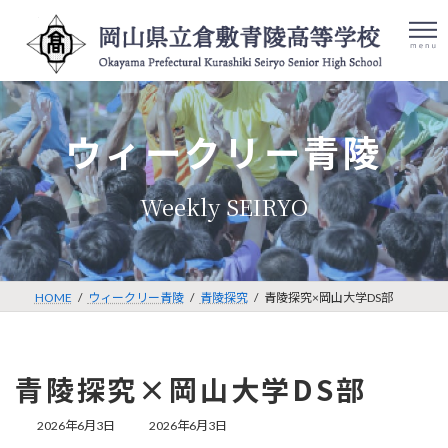
コ
ナ
ン
ビ
テ
ゲ
ン
ー
ツ
シ
検
086-422-
アク
へ
ョ
索:
セス
8001
ス
ン
ウィークリー青陵
キ
に
ッ
移
プ
動
HOME
ウィークリー青陵
青陵探究
青陵探究×岡山大学DS部
青陵探究×岡山大学DS部
最
2026年6月3日
2026年6月3日
終