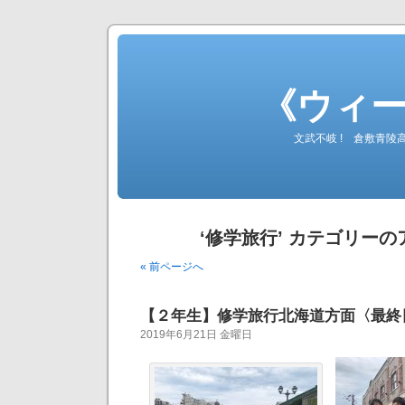
《ウィ
文武不岐 ! 倉敷青
‘修学旅行’ カテゴリー
« 前ページへ
【２年生】修学旅行北海道方面〈最終
2019年6月21日 金曜日