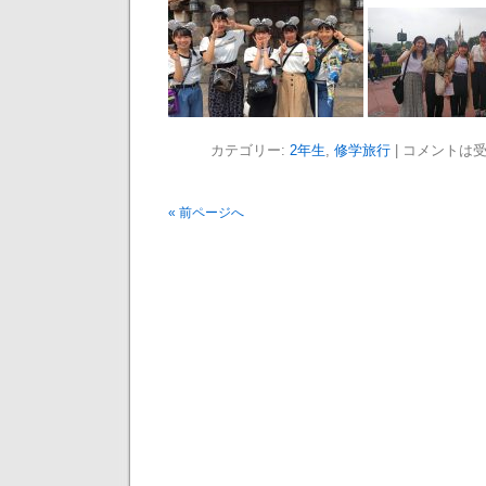
カテゴリー:
2年生
,
修学旅行
|
コメントは
« 前ページへ