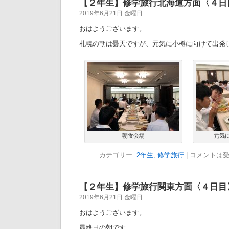
【２年生】修学旅行北海道方面〈４日
2019年6月21日 金曜日
おはようございます。
札幌の朝は曇天ですが、元気に小樽に向けて出発
朝食会場
元気
カテゴリー:
2年生
,
修学旅行
|
コメントは
【２年生】修学旅行関東方面〈４日目
2019年6月21日 金曜日
おはようございます。
最終日の朝です。