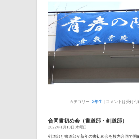
カテゴリー:
3年生
|
コメントは受け付
合同書初め会（書道部・剣道部）
2022年1月13日 木曜日
剣道部と書道部が新年の書初め会を校内合同で開