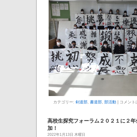
カテゴリー:
剣道部
,
書道部
,
部活動
|
コメント
高校生探究フォーラム２０２１に２年
加！
2022年1月13日 木曜日