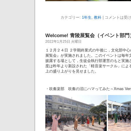
カテゴリー:
1年生
,
教科
|
コメントは受
Welcome! 青陵展覧会（イベント部門
2022年1月25日 火曜日
１２月２４日 ２学期終業式の午後に，文化部中
展覧会』が実施されました。このイベントは毎年
披露する場として，生徒会執行部運営のもと実施
度は昨年より新設された「軽音楽サークル」によ
上の盛り上がりを見せました。
・吹奏楽部 吹奏の沼にハマってみた～Xmas Vers