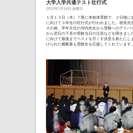
大学入学共通テスト壮行式
2022年1月14日 金曜日
１月１３日（木）７限に本校体育館で、２日後に
に向けて３年生の壮行式が行われました。校長先
その後、学年主任の河内先生から受験へのアドバ
から翌日の下見や受験当日の注意などを聞きまし
に向けて最後までベストを尽くす決意を新たにし
げられた横断幕も受験生を応援してくれています