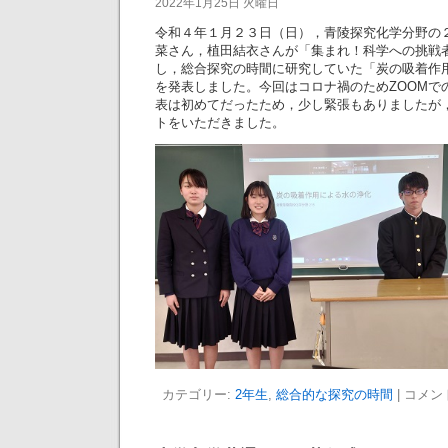
2022年1月25日 火曜日
令和４年１月２３日（日），青陵探究化学分野の
菜さん，植田結衣さんが「集まれ！科学への挑戦
し，総合探究の時間に研究していた「炭の吸着作
を発表しました。今回はコロナ禍のためZOOMで
表は初めてだったため，少し緊張もありましたが
トをいただきました。
カテゴリー:
2年生
,
総合的な探究の時間
|
コメン