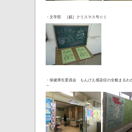
・文学部 ［戯］クリスマス号☆ミ
・保健厚生委員会 もんげえ感染症の全貌まるわ
～