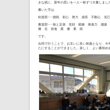
きな紙に、新年の思いを一人一枚ずつ大書しまし
書いた字は、
剣道部･･･挑戦 初心 努力 成長 不動心 克
書道部･･･旅と足袋 笑顔 鍛錬 推進力 感
燦 念 前進 冀 優 累 煌
です。
合同で行うことで、お互いに良い刺激となり、今
たにすることができました。楽しく、よい書初め