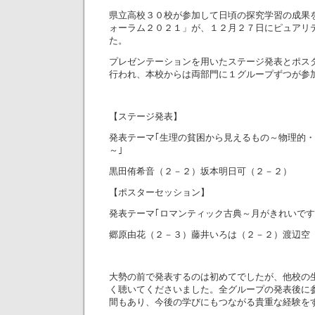
県立高校３０校が参加して日頃の探究学習の成果
ォーラム２０２１」が、１２月２７日にピュアリ
た。
プレゼンテーションを用いたステージ発表とポス
行われ、本校からは両部門に１グループずつが参
【ステージ発表】
発表テーマ｢生理の貧困から見えるもの～物理的
～｣
黒田侑希音（２－２）坂本明日可（２－２）
【ポスターセッション】
発表テーマ｢ロマンティック古典～月がきれいです
郷原由花（２－３）藤井いろは（２－２）渡辺空
大勢の前で発表するのは初めてでしたが、他校の
く聴いてくださいました。全グループの発表後に
間もあり、今後の学びにもつながる貴重な経験を