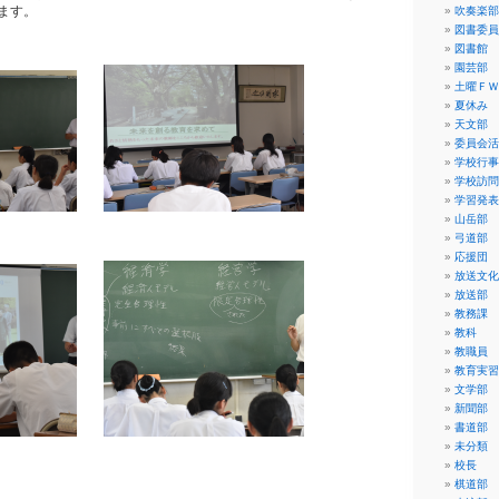
ます。
吹奏楽部
図書委員
図書館
園芸部
土曜ＦＷ
夏休み
天文部
委員会活
学校行事
学校訪問
学習発表
山岳部
弓道部
応援団
放送文化
放送部
教務課
教科
教職員
教育実習
文学部
新聞部
書道部
未分類
校長
棋道部