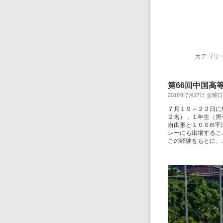
カテゴリー
第66回中国高
2018年7月27日 金曜日
７月１９～２２日に
２名），１年生（男
自由形と１００m平
レーにも出場するこ
この経験をもとに、