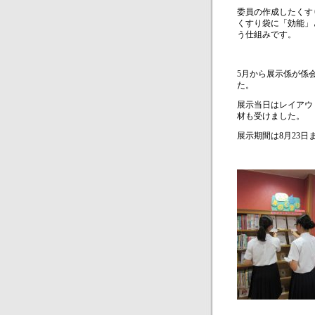
委員の作成したくす
くすり袋に「効能」
う仕組みです。
5
月から展示係が係
た。
展示当日はレイアウ
材も受けました。
展示期間は
8
月
23
日