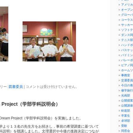
アメリカ
オープン
グローバ
コーラス
サッカー
ソフトテ
ダンス同
テニス部
ハンドボ
バスケッ
バドミン
バレーボ
ピアノ同
ホームソ
事務室
交通委員
今日の青
リー:
図書委員
|
コメントは受け付けていません。
修学旅行
光画部
公開授業
m Project（学部学科説明会）
公開講座
剣道部
卒業生
eam Project（学部学科説明会）を実施しました。
卓球部
受験
学より１３名の先生方をお招きし，事前の希望調査に基づいて
科説明）を聴講しました。文理選択や今後の進路決定につなが
同窓会