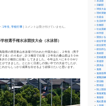
水泳部
演劇部
球技大会
理科実験
生徒会
生活科学
生物部
:
1年生
,
学校行事
|
コメントは受け付けていません。
社会貢献
科学部
競技かる
等学校選手権水泳競技大会（水泳部）
総合学習
総合探究
総合的な
鳥取県の県営東山水泳場で行われた中国大会に，２年生（男子
美術部
子２名）の４名が，計３種目で出場（２年生の桑山君は５０m
芸術鑑賞
泳ぎの２種目に出場）してきました。今年は久々に８００mリ
茶道部
とができました。とにかく日差しの強い中での大会でしたが、
講演会
これからしっかり成果を出せるよう頑張りたいと思います。
進路
進路指導
避難訓練
部活動
野球部
陸上競技
青陵展覧
青陵祭
風紀委員
１学期