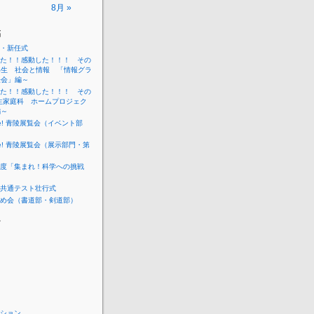
8月 »
稿
・新任式
た！！感動した！！！ その
年生 社会と情報 「情報グラ
表会」編～
た！！感動した！！！ その
生家庭科 ホームプロジェク
編～
me! 青陵展覧会（イベント部
me! 青陵展覧会（展示部門・第
度「集まれ！科学への挑戦
共通テスト壮行式
め会（書道部・剣道部）
ー
ション