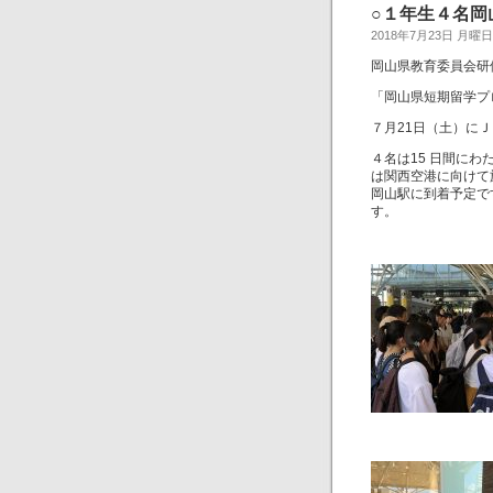
○１年生４名岡
2018年7月23日 月曜日
岡山県教育委員会研
「岡山県短期留学プ
７月21日（土）に
４名は15 日間に
は関西空港に向けて
岡山駅に到着予定で
す。