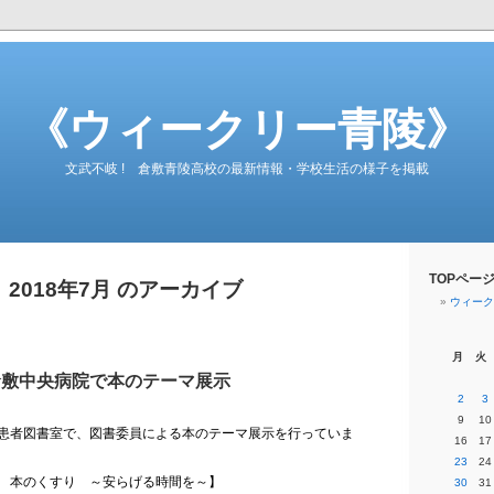
《ウィークリー青陵》
文武不岐 ! 倉敷青陵高校の最新情報・学校生活の様子を掲載
TOPペー
2018年7月 のアーカイブ
ウィーク
月
火
倉敷中央病院で本のテーマ展示
2
3
9
10
患者図書室で、図書委員による本のテーマ展示を行っていま
16
17
23
24
 本のくすり ～安らげる時間を～】
30
31