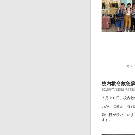
カテ
校内救命救急
2018年7月20日 金曜日
７月２０日、校内救
万が一に備え、各部
暑い日が続いていま
ます。