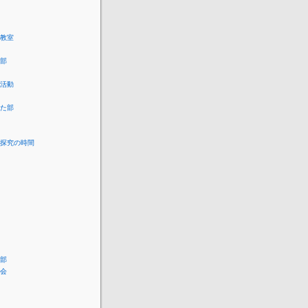
教室
部
活動
た部
探究の時間
部
会