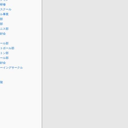
研修
スクール
ル事業
部
部
ニス部
好会
ール部
トボール部
トン部
ール部
好会
ーイングサークル
陵