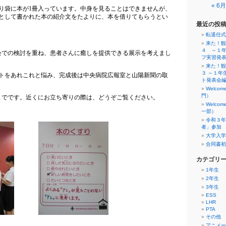
« 6月
り袋に本が
1
冊入っています。中身を見ることはできませんが、
として書かれた本の紹介文をたよりに、本を借りてもらうとい
最近の投
転退任式
来た！観
４ ～１
会での検討を重ね、患者さんに癒しを提供できる展示を考えまし
フ実習発
来た！観
３ ～１年
トをあれこれと悩み、完成後は中央病院広報室と山陽新聞の取
ト発表会
Welco
門）
までです。近くにお立ち寄りの際は、どうぞご覧ください。
Welco
一部）
令和３年
者」参加
大学入学
合同書初
カテゴリ
1年生
2年生
3年生
ESS
LHR
PTA
その他
アニメー